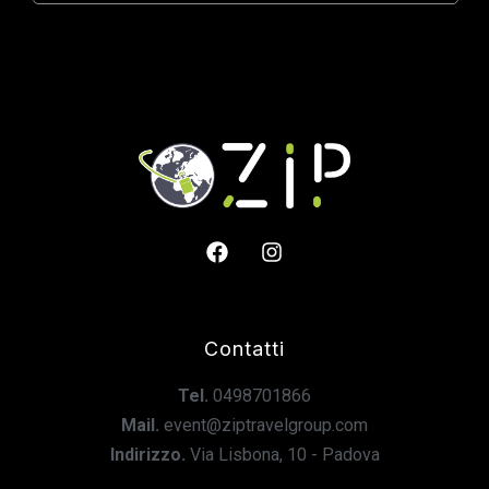
Contatti
Tel.
0498701866
Mail.
event@ziptravelgroup.com
Indirizzo.
Via Lisbona, 10 - Padova